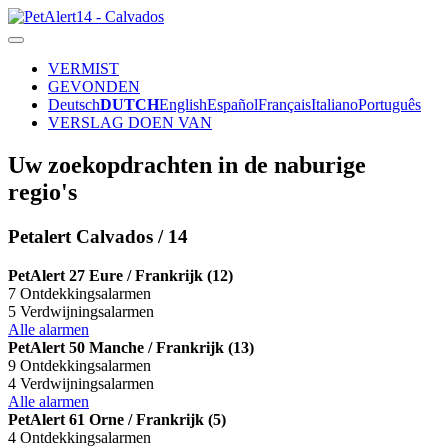
VERMIST
GEVONDEN
Deutsch
DUTCH
English
Español
Français
Italiano
Português
VERSLAG DOEN VAN
Uw zoekopdrachten in de naburige
regio's
Petalert Calvados / 14
PetAlert 27 Eure / Frankrijk (12)
7 Ontdekkingsalarmen
5 Verdwijningsalarmen
Alle alarmen
PetAlert 50 Manche / Frankrijk (13)
9 Ontdekkingsalarmen
4 Verdwijningsalarmen
Alle alarmen
PetAlert 61 Orne / Frankrijk (5)
4 Ontdekkingsalarmen