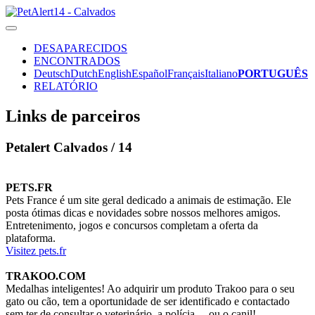
DESAPARECIDOS
ENCONTRADOS
Deutsch
Dutch
English
Español
Français
Italiano
PORTUGUÊS
RELATÓRIO
Links de parceiros
Petalert Calvados / 14
PETS.FR
Pets France é um site geral dedicado a animais de estimação. Ele
posta ótimas dicas e novidades sobre nossos melhores amigos.
Entretenimento, jogos e concursos completam a oferta da
plataforma.
Visitez pets.fr
TRAKOO.COM
Medalhas inteligentes! Ao adquirir um produto Trakoo para o seu
gato ou cão, tem a oportunidade de ser identificado e contactado
sem ter de consultar o veterinário, a polícia ... ou o canil!